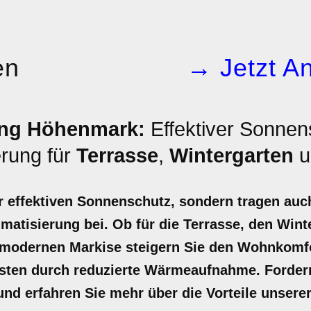
en
→ Jetzt An
ing Höhenmark:
Effektiver Sonnen
rung für
Terrasse
,
Wintergarten
u
r effektiven Sonnenschutz, sondern tragen auc
atisierung bei. Ob für die Terrasse, den Wint
 modernen Markise steigern Sie den Wohnkomf
osten durch reduzierte Wärmeaufnahme. Fordern 
nd erfahren Sie mehr über die Vorteile unsere