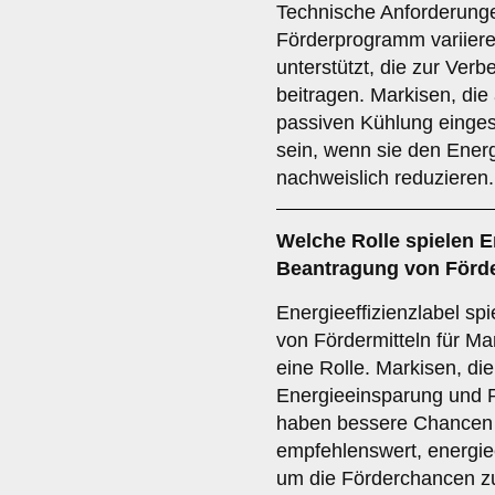
Technische Anforderung
Förderprogramm variier
unterstützt, die zur Ver
beitragen. Markisen, die
passiven Kühlung einges
sein, wenn sie den Ene
nachweislich reduzieren.
Welche
Rolle
spielen
E
Beantragung von Förde
Energieeffizienzlabel sp
von Fördermitteln für M
eine Rolle. Markisen, di
Energieeinsparung und R
haben bessere Chancen a
empfehlenswert, energiee
um die Förderchancen z