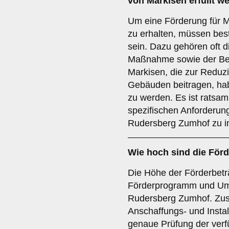
von Markisen erfüllt w
Um eine Förderung für 
zu erhalten, müssen bes
sein. Dazu gehören oft d
Maßnahme sowie der Bei
Markisen, die zur Reduz
Gebäuden beitragen, ha
zu werden. Es ist ratsam,
spezifischen Anforderu
Rudersberg Zumhof zu in
Wie hoch sind die
Förd
Die Höhe der Förderbeträ
Förderprogramm und Um
Rudersberg Zumhof. Zus
Anschaffungs- und Instal
genaue Prüfung der verf