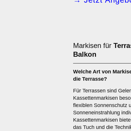
→ Jetzt Angebo
Markisen für
Terra
Balkon
Welche Art von Markise
die
Terrasse
?
Für Terrassen sind Gel
Kassettenmarkisen beson
flexiblen Sonnenschutz u
Sonneneinstrahlung indivi
Kassettenmarkisen biete
das Tuch und die Techni