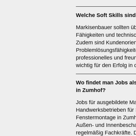
Welche
Soft Skills
sind
Markisenbauer sollten ü
Fähigkeiten und technis
Zudem sind Kundenorient
Problemlösungsfähigkeiten
professionelles und freun
wichtig für den Erfolg in
Wo findet man
Jobs
al
in Zumhof?
Jobs für ausgebildete Ma
Handwerksbetrieben für
Fenstermontage in Zumh
Außen- und Innenbeschat
regelmäßig Fachkräfte. D