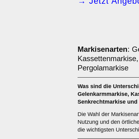
→ Jetzt Angebo
Markisenarten
: G
Kassettenmarkise,
Pergolamarkise
Was sind die Untersch
Gelenkarmmarkise
,
Ka
Senkrechtmarkise
und
Die Wahl der Markisenart
Nutzung und den örtlich
die wichtigsten Untersch