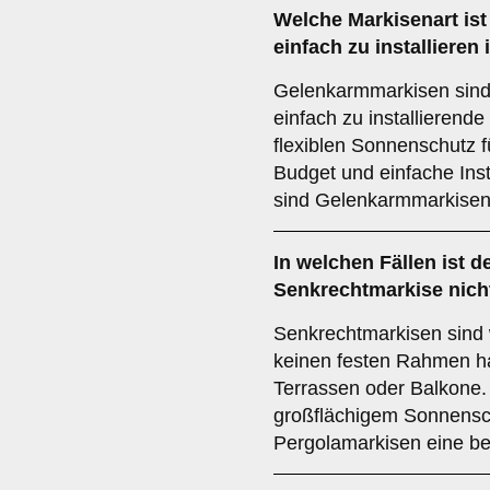
Welche Markisenart ist
einfach zu installiere
Gelenkarmmarkisen sind
einfach zu installierende
flexiblen Sonnenschutz 
Budget und einfache Inst
sind Gelenkarmmarkisen
In welchen Fällen ist d
Senkrechtmarkise
nich
Senkrechtmarkisen sind w
keinen festen Rahmen ha
Terrassen oder Balkone
großflächigem Sonnensch
Pergolamarkisen eine b