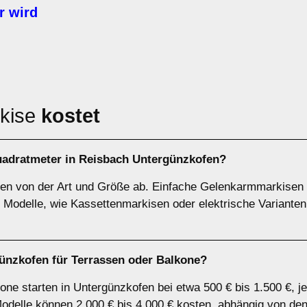
r wird
rkise
kostet
uadratmeter in Reisbach Untergünzkofen?
gen von der Art und Größe ab. Einfache Gelenkarmmarkisen
Modelle, wie Kassettenmarkisen oder elektrische Varianten
ünzkofen für Terrassen oder Balkone?
one starten in Untergünzkofen bei etwa 500 € bis 1.500 €, j
Modelle können 2.000 € bis 4.000 € kosten, abhängig von de