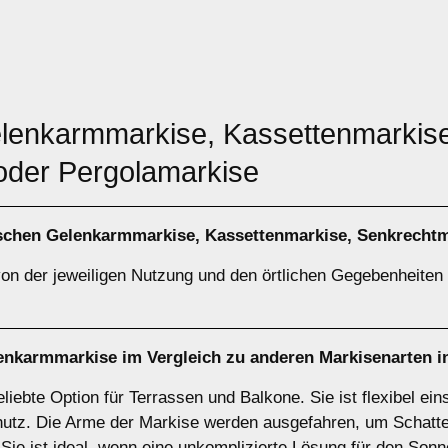
elenkarmmarkise, Kassettenmarkis
oder Pergolamarkise
ischen
Gelenkarmmarkise
,
Kassettenmarkise
,
Senkrechtm
on der jeweiligen Nutzung und den örtlichen Gegebenheiten a
enkarmmarkise
im Vergleich zu anderen Markisenarten 
iebte Option für Terrassen und Balkone. Sie ist flexibel eins
hutz. Die Arme der Markise werden ausgefahren, um Schatte
 Sie ist ideal, wenn eine unkomplizierte Lösung für den Son