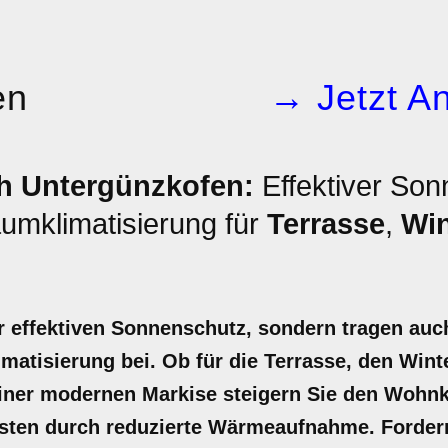
en
→ Jetzt An
h Untergünzkofen:
Effektiver Son
umklimatisierung für
Terrasse
,
Win
r effektiven Sonnenschutz, sondern tragen auc
atisierung bei. Ob für die Terrasse, den Wint
einer modernen Markise steigern Sie den Wohn
osten durch reduzierte Wärmeaufnahme. Fordern 