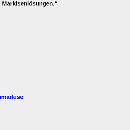
r Markisenlösungen.“
amarkise