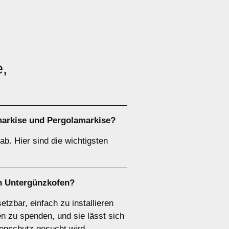
e,
arkise
und
Pergolamarkise
?
b. Hier sind die wichtigsten
in Untergünzkofen?
etzbar, einfach zu installieren
n zu spenden, und sie lässt sich
nenschutz gesucht wird.