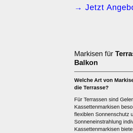
→ Jetzt Angebo
Markisen für
Terra
Balkon
Welche Art von Markise
die
Terrasse
?
Für Terrassen sind Gel
Kassettenmarkisen beson
flexiblen Sonnenschutz u
Sonneneinstrahlung indivi
Kassettenmarkisen biete