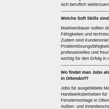
sich beruflich weiterzuen
Welche
Soft Skills
sind
Markisenbauer sollten ü
Fähigkeiten und technis
Zudem sind Kundenorient
Problemlösungsfähigkeiten
professionelles und freun
wichtig für den Erfolg in
Wo findet man
Jobs
al
in Ottendorf?
Jobs für ausgebildete Ma
Handwerksbetrieben für
Fenstermontage in Otten
Außen- und Innenbeschat