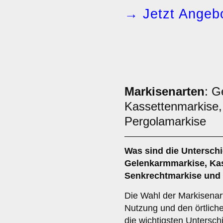
→ Jetzt Angebo
Markisenarten
: G
Kassettenmarkise,
Pergolamarkise
Was sind die Untersch
Gelenkarmmarkise
,
Ka
Senkrechtmarkise
und
Die Wahl der Markisenart
Nutzung und den örtlich
die wichtigsten Untersch