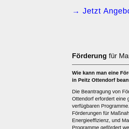
→ Jetzt Angebo
Förderung
für Mar
Wie kann man eine
För
in Peitz Ottendorf bea
Die Beantragung von Förd
Ottendorf erfordert eine
verfügbaren Programme. E
Förderungen für Maßnah
Energieeffizienz, und Ma
Programme gefördert wer