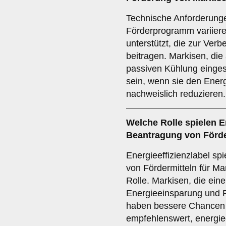
Technische Anforderung
Förderprogramm variier
unterstützt, die zur Ver
beitragen. Markisen, die
passiven Kühlung einges
sein, wenn sie den Ene
nachweislich reduzieren.
Welche
Rolle
spielen
E
Beantragung von Förde
Energieeffizienzlabel sp
von Fördermitteln für Mar
Rolle. Markisen, die ein
Energieeinsparung und R
haben bessere Chancen a
empfehlenswert, energiee