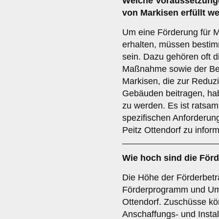
Welche
Voraussetzung
von Markisen erfüllt w
Um eine Förderung für Ma
erhalten, müssen bestim
sein. Dazu gehören oft d
Maßnahme sowie der Bei
Markisen, die zur Reduz
Gebäuden beitragen, ha
zu werden. Es ist ratsam,
spezifischen Anforderu
Peitz Ottendorf zu inform
Wie hoch sind die
Förd
Die Höhe der Förderbeträ
Förderprogramm und Um
Ottendorf. Zuschüsse kö
Anschaffungs- und Instal