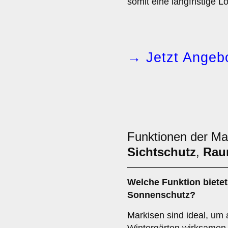
somit eine langfristige 
→ Jetzt Angebo
Funktionen der Ma
Sichtschutz
,
Rau
Welche Funktion bietet
Sonnenschutz
?
Markisen sind ideal, um 