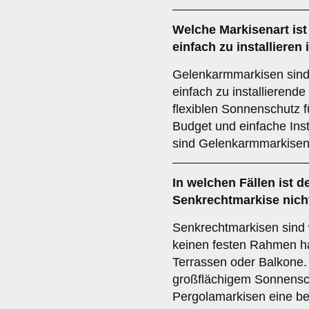
Welche Markisenart ist
einfach zu installiere
Gelenkarmmarkisen sind
einfach zu installierende
flexiblen Sonnenschutz 
Budget und einfache Inst
sind Gelenkarmmarkisen
In welchen Fällen ist d
Senkrechtmarkise
nich
Senkrechtmarkisen sind w
keinen festen Rahmen ha
Terrassen oder Balkone
großflächigem Sonnensch
Pergolamarkisen eine b