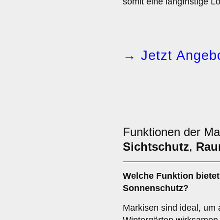
somit eine langfristige 
→ Jetzt Angebo
Funktionen der Ma
Sichtschutz
,
Rau
Welche Funktion bietet
Sonnenschutz
?
Markisen sind ideal, um 