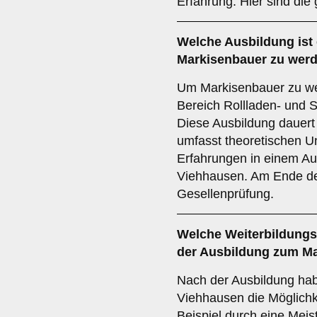
Erfahrung. Hier sind die
Welche
Ausbildung
ist
Markisenbauer zu wer
Um Markisenbauer zu wer
Bereich Rollladen- und S
Diese Ausbildung dauert
umfasst theoretischen Un
Erfahrungen in einem Au
Viehhausen. Am Ende der
Gesellenprüfung.
Welche
Weiterbildung
der Ausbildung zum M
Nach der Ausbildung ha
Viehhausen die Möglichke
Beispiel durch eine Meis