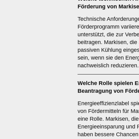
Förderung von Markise
Technische Anforderung
Förderprogramm variier
unterstützt, die zur Ver
beitragen. Markisen, die
passiven Kühlung einges
sein, wenn sie den Ene
nachweislich reduzieren.
Welche
Rolle
spielen
E
Beantragung von Förde
Energieeffizienzlabel sp
von Fördermitteln für M
eine Rolle. Markisen, di
Energieeinsparung und R
haben bessere Chancen a