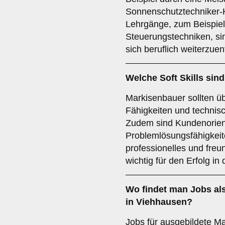
Sonnenschutztechniker-H
Lehrgänge, zum Beispiel
Steuerungstechniken, si
sich beruflich weiterzuen
Welche
Soft Skills
sind
Markisenbauer sollten ü
Fähigkeiten und technis
Zudem sind Kundenorient
Problemlösungsfähigkeiten
professionelles und freun
wichtig für den Erfolg in
Wo findet man
Jobs
al
in Viehhausen?
Jobs für ausgebildete Ma