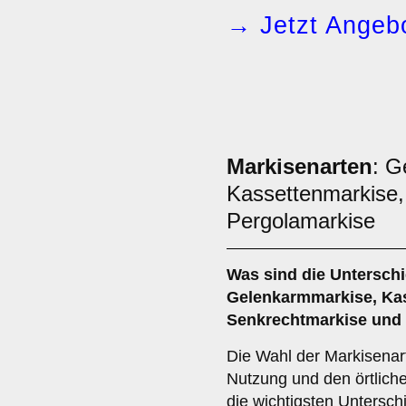
→ Jetzt Angebo
Markisenarten
: G
Kassettenmarkise,
Pergolamarkise
Was sind die Untersch
Gelenkarmmarkise
,
Ka
Senkrechtmarkise
und
Die Wahl der Markisenart
Nutzung und den örtlich
die wichtigsten Untersch