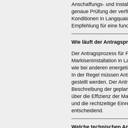
Anschaffungs- und Instal
genaue Prüfung der verf
Konditionen in Langquaid
Empfehlung für eine fund
Wie läuft der
Antragsp
Der Antragsprozess für F
Markiseninstallation in 
wie bei anderen energe
In der Regel müssen An
gestellt werden. Der Antra
Beschreibung der geplan
über die Effizienz der 
und die rechtzeitige Ein
entscheidend.
Welche
technischen A