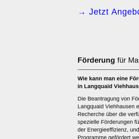
→ Jetzt Angebo
Förderung
für Ma
Wie kann man eine
För
in Langquaid Viehhau
Die Beantragung von Förd
Langquaid Viehhausen er
Recherche über die verf
spezielle Förderungen 
der Energieeffizienz, un
Programme gefördert wer