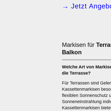
→ Jetzt Angebo
Markisen für
Terra
Balkon
Welche Art von Markise
die
Terrasse
?
Für Terrassen sind Gel
Kassettenmarkisen beson
flexiblen Sonnenschutz u
Sonneneinstrahlung indivi
Kassettenmarkisen biete