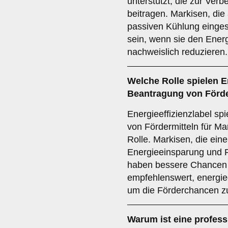
unterstützt, die zur Ver
beitragen. Markisen, die
passiven Kühlung einges
sein, wenn sie den Ene
nachweislich reduzieren.
Welche
Rolle
spielen
E
Beantragung von Förde
Energieeffizienzlabel sp
von Fördermitteln für M
Rolle. Markisen, die ein
Energieeinsparung und R
haben bessere Chancen a
empfehlenswert, energiee
um die Förderchancen z
Warum ist eine
profess