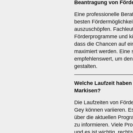
Beantragung von Förder
Eine professionelle Bera
besten Fördermöglichkei
auszuschöpfen. Fachleut
Förderprogramme und kö
dass die Chancen auf ei
maximiert werden. Eine 
empfehlenswert, um den 
gestalten.
Welche
Laufzeit
haben 
Markisen?
Die Laufzeiten von För
Gey können variieren. Es 
über die aktuellen Prog
zu informieren. Viele Pr
und es ist wichtig, recht