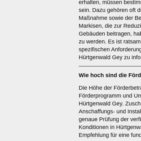
erhalten, müssen bestim
sein. Dazu gehören oft d
Maßnahme sowie der Bei
Markisen, die zur Reduz
Gebäuden beitragen, ha
zu werden. Es ist ratsam,
spezifischen Anforderu
Hürtgenwald Gey zu info
Wie hoch sind die
Förd
Die Höhe der Förderbeträ
Förderprogramm und Um
Hürtgenwald Gey. Zuschü
Anschaffungs- und Instal
genaue Prüfung der verf
Konditionen in Hürtgenwa
Empfehlung für eine fund