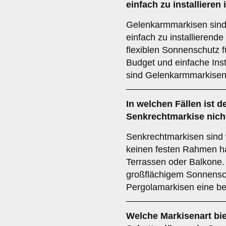
einfach zu installiere
Gelenkarmmarkisen sind
einfach zu installierende
flexiblen Sonnenschutz 
Budget und einfache Inst
sind Gelenkarmmarkisen
In welchen Fällen ist d
Senkrechtmarkise
nich
Senkrechtmarkisen sind w
keinen festen Rahmen ha
Terrassen oder Balkone
großflächigem Sonnensch
Pergolamarkisen eine b
Welche Markisenart biet