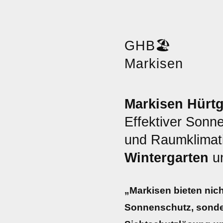
GHB
🏖️
Markisen
Markisen Hürt
Effektiver Sonn
und Raumklimati
Wintergarten
u
„Markisen bieten nich
Sonnenschutz, sonde