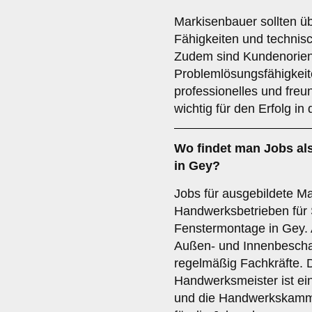
Markisenbauer sollten ü
Fähigkeiten und technis
Zudem sind Kundenorient
Problemlösungsfähigkeiten
professionelles und freun
wichtig für den Erfolg in
Wo findet man
Jobs
al
in Gey?
Jobs für ausgebildete Ma
Handwerksbetrieben für
Fenstermontage in Gey.
Außen- und Innenbeschat
regelmäßig Fachkräfte. D
Handwerksmeister ist ein
und die Handwerkskamme