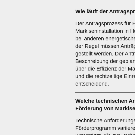
Wie läuft der
Antragsp
Der Antragsprozess für F
Markiseninstallation in 
bei anderen energetisc
der Regel müssen Anträ
gestellt werden. Der Antra
Beschreibung der geplan
über die Effizienz der 
und die rechtzeitige Ein
entscheidend.
Welche
technischen A
Förderung von Markise
Technische Anforderung
Förderprogramm variier