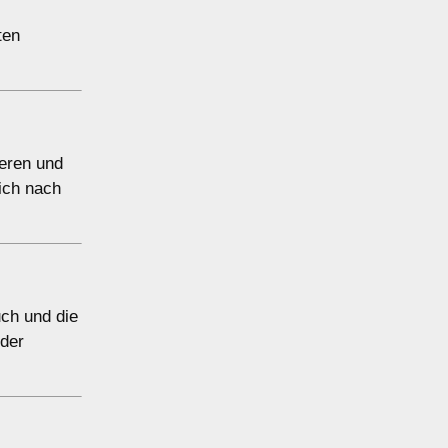
ten
ieren und
ich nach
ch und die
oder