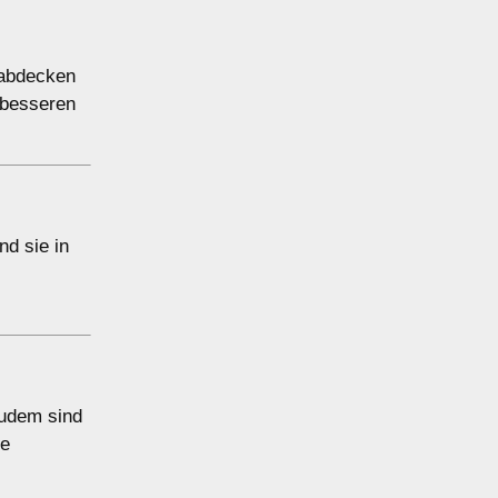
 abdecken
n besseren
nd sie in
Zudem sind
ge