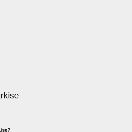
rkise
ise
?