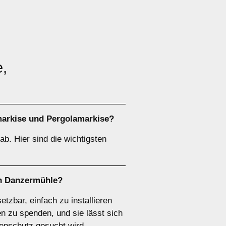
e,
arkise
und
Pergolamarkise
?
b. Hier sind die wichtigsten
in Danzermühle?
etzbar, einfach zu installieren
n zu spenden, und sie lässt sich
nenschutz gesucht wird.