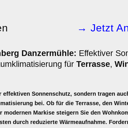
en
→ Jetzt An
nberg Danzermühle:
Effektiver So
umklimatisierung für
Terrasse
,
Win
r effektiven Sonnenschutz, sondern tragen auc
atisierung bei. Ob für die Terrasse, den Wint
er modernen Markise steigern Sie den Wohnko
osten durch reduzierte Wärmeaufnahme. Fordern 