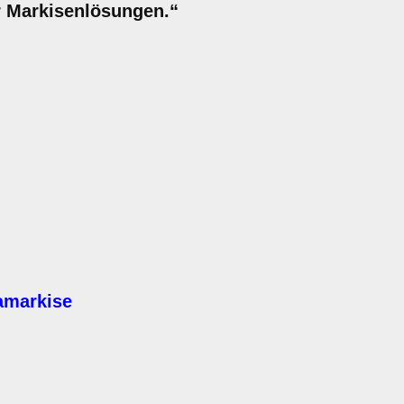
r Markisenlösungen.“
amarkise