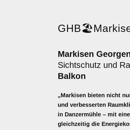
GHB
🏖️
Markis
Markisen George
Sichtschutz und Ra
Balkon
„Markisen bieten nicht nu
und verbesserten Raumklim
in Danzermühle – mit ein
gleichzeitig die Energiek