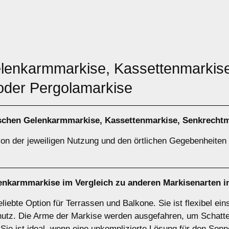
elenkarmmarkise, Kassettenmarkis
oder Pergolamarkise
ischen
Gelenkarmmarkise
,
Kassettenmarkise
,
Senkrechtm
on der jeweiligen Nutzung und den örtlichen Gegebenheiten a
enkarmmarkise
im Vergleich zu anderen Markisenarten 
iebte Option für Terrassen und Balkone. Sie ist flexibel eins
hutz. Die Arme der Markise werden ausgefahren, um Schatte
 Sie ist ideal, wenn eine unkomplizierte Lösung für den Son