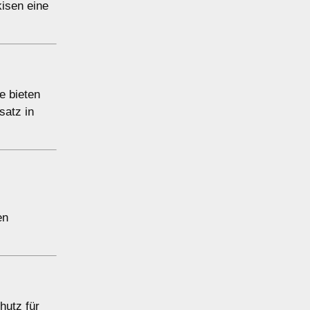
isen eine
e bieten
satz in
en
hutz für