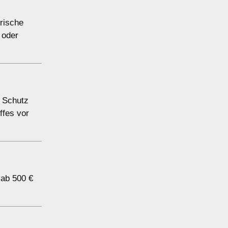
trische
 oder
n Schutz
ffes vor
 ab 500 €