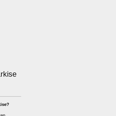
rkise
ise
?
ten