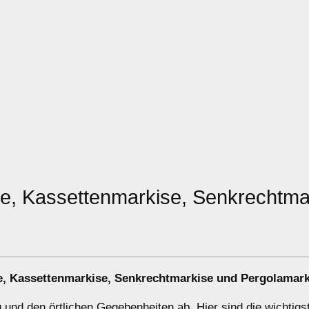
e, Kassettenmarkise, Senkrechtma
e
,
Kassettenmarkise
,
Senkrechtmarkise
und
Pergolamark
 und den örtlichen Gegebenheiten ab. Hier sind die wichtigs