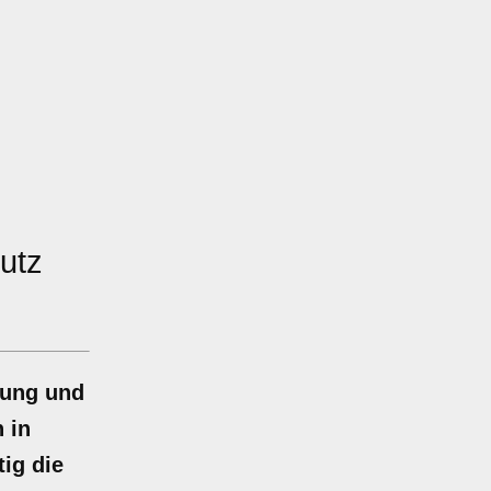
utz
sung und
 in
ig die