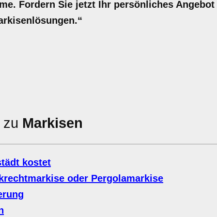
e. Fordern Sie jetzt Ihr persönliches Angebot
Markisenlösungen.“
n zu
Markisen
tädt kostet
krechtmarkise oder Pergolamarkise
erung
n