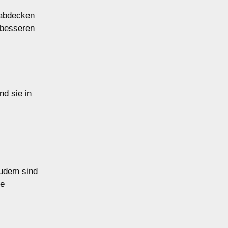
 abdecken
n besseren
nd sie in
Zudem sind
ge