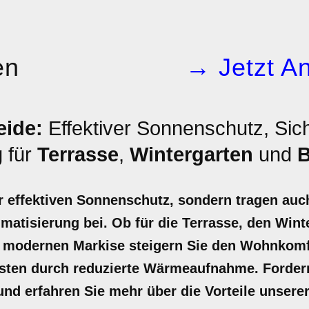
en
→ Jetzt An
eide:
Effektiver Sonnenschutz, Sic
 für
Terrasse
,
Wintergarten
und
B
r effektiven Sonnenschutz, sondern tragen auc
atisierung bei. Ob für die Terrasse, den Wint
er modernen Markise steigern Sie den Wohnkom
osten durch reduzierte Wärmeaufnahme. Fordern 
nd erfahren Sie mehr über die Vorteile unsere