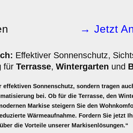
en
→ Jetzt An
ch:
Effektiver Sonnenschutz, Sich
 für
Terrasse
,
Wintergarten
und
B
r effektiven Sonnenschutz, sondern tragen auc
atisierung bei. Ob für die Terrasse, den Wint
 modernen Markise steigern Sie den Wohnkomfor
reduzierte Wärmeaufnahme. Fordern Sie jetzt I
über die Vorteile unserer Markisenlösungen.“